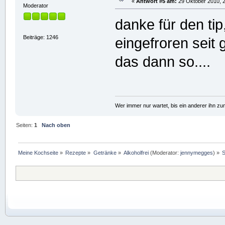
«
Antwort #5 am:
29 Oktober 2010, 2
Moderator
danke für den tip
Beiträge: 1246
eingefroren seit
das dann so....
Wer immer nur wartet, bis ein anderer ihn z
Seiten:
1
Nach oben
Meine Kochseite
»
Rezepte
»
Getränke
»
Alkoholfrei
(Moderator:
jennymegges
) »
S