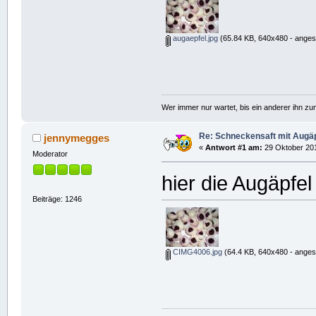
augaepfel.jpg
(65.84 KB, 640x480 - anges
Wer immer nur wartet, bis ein anderer ihn z
Re: Schneckensaft mit Augäp
jennymegges
«
Antwort #1 am:
29 Oktober 201
Moderator
hier die Augäpfel
Beiträge: 1246
CIMG4006.jpg
(64.4 KB, 640x480 - anges