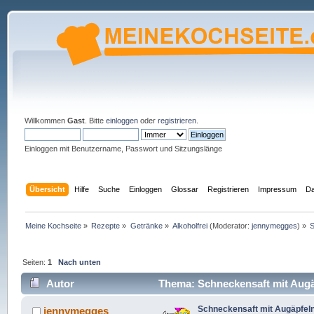
Willkommen
Gast
. Bitte
einloggen
oder
registrieren
.
Einloggen mit Benutzername, Passwort und Sitzungslänge
Übersicht
Hilfe
Suche
Einloggen
Glossar
Registrieren
Impressum
Da
Meine Kochseite
»
Rezepte
»
Getränke
»
Alkoholfrei
(Moderator:
jennymegges
) »
S
Seiten:
1
Nach unten
Autor
Thema: Schneckensaft mit Augä
Schneckensaft mit Augäpfeln
jennymegges