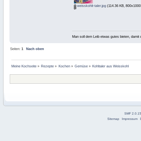
weisskohlt-taler.jpg
(114.36 KB, 800x1000 
Man soll dem Leib etwas gutes bieten, damit d
Seiten:
1
Nach oben
Meine Kochseite
»
Rezepte
»
Kochen
»
Gemüse
»
Kohltaler aus Weisskohl
SMF 2.0.1
Sitemap
Impressum