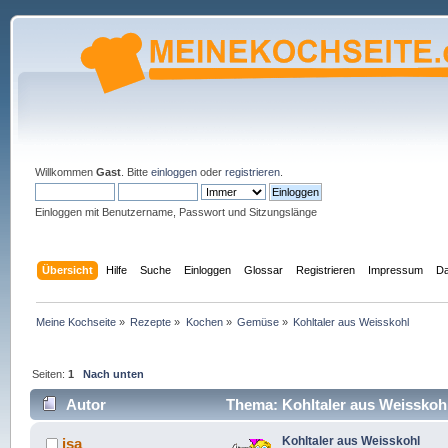
Willkommen
Gast
. Bitte
einloggen
oder
registrieren
.
Einloggen mit Benutzername, Passwort und Sitzungslänge
Übersicht
Hilfe
Suche
Einloggen
Glossar
Registrieren
Impressum
Da
Meine Kochseite
»
Rezepte
»
Kochen
»
Gemüse
»
Kohltaler aus Weisskohl
Seiten:
1
Nach unten
Autor
Thema: Kohltaler aus Weisskohl
Kohltaler aus Weisskohl
isa