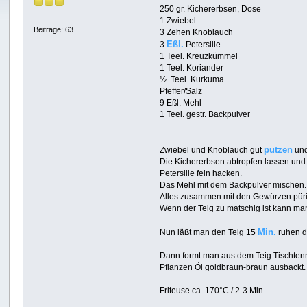
250 gr. Kichererbsen, Dose
1 Zwiebel
Beiträge: 63
3 Zehen Knoblauch
Eßl.
3
Petersilie
1 Teel. Kreuzkümmel
1 Teel. Koriander
½ Teel. Kurkuma
Pfeffer/Salz
9 Eßl. Mehl
1 Teel. gestr. Backpulver
putzen
Zwiebel und Knoblauch gut
und
Die Kichererbsen abtropfen lassen und
Petersilie fein hacken.
Das Mehl mit dem Backpulver mischen.
Alles zusammen mit den Gewürzen püri
Wenn der Teig zu matschig ist kann m
Min.
Nun läßt man den Teig 15
ruhen da
Dann formt man aus dem Teig Tischtenn
Pflanzen Öl goldbraun-braun ausbackt.
Friteuse ca. 170°C / 2-3 Min.