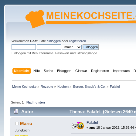
Willkommen
Gast
. Bitte
einloggen
oder
registrieren
.
Einloggen mit Benutzername, Passwort und Sitzungslänge
Übersicht
Hilfe
Suche
Einloggen
Glossar
Registrieren
Impressum
D
Meine Kochseite
»
Rezepte
»
Kochen
»
Burger, Snack's & Co.
»
Falafel
Seiten:
1
Nach unten
Autor
Thema: Falafel (Gelesen 2640 
Falafel
Mario
«
am:
18 Januar 2022, 15:35:44 
Jungkoch