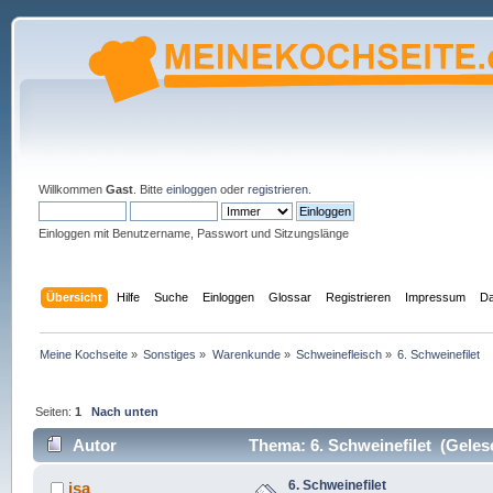
Willkommen
Gast
. Bitte
einloggen
oder
registrieren
.
Einloggen mit Benutzername, Passwort und Sitzungslänge
Übersicht
Hilfe
Suche
Einloggen
Glossar
Registrieren
Impressum
Da
Meine Kochseite
»
Sonstiges
»
Warenkunde
»
Schweinefleisch
»
6. Schweinefilet
Seiten:
1
Nach unten
Autor
Thema: 6. Schweinefilet (Geles
6. Schweinefilet
isa