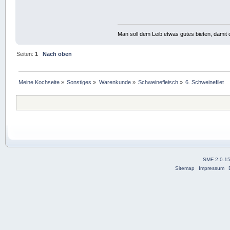
Man soll dem Leib etwas gutes bieten, damit d
Seiten:
1
Nach oben
Meine Kochseite
»
Sonstiges
»
Warenkunde
»
Schweinefleisch
»
6. Schweinefilet
SMF 2.0.1
Sitemap
Impressum