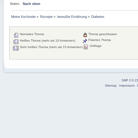
Seiten:
Nach oben
Meine Kochseite
»
Rezepte
»
bewußte Ernährung
»
Diabetes
Normales Thema
Thema geschlossen
Fixiertes Thema
Heißes Thema (mehr als 10 Antworten)
Umfrage
Sehr heißes Thema (mehr als 15 Antworten)
SMF 2.0.1
Sitemap
Impressum