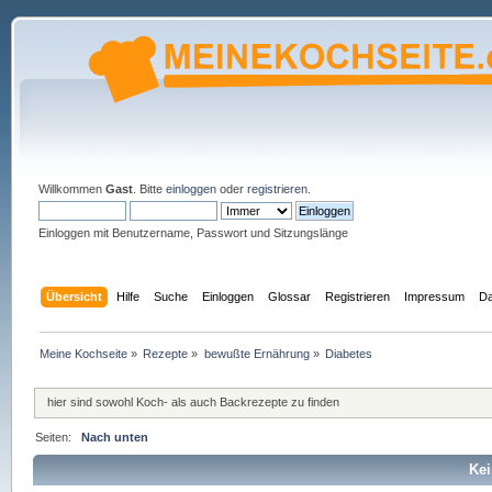
Willkommen
Gast
. Bitte
einloggen
oder
registrieren
.
Einloggen mit Benutzername, Passwort und Sitzungslänge
Übersicht
Hilfe
Suche
Einloggen
Glossar
Registrieren
Impressum
Da
Meine Kochseite
»
Rezepte
»
bewußte Ernährung
»
Diabetes
hier sind sowohl Koch- als auch Backrezepte zu finden
Seiten:
Nach unten
Kei