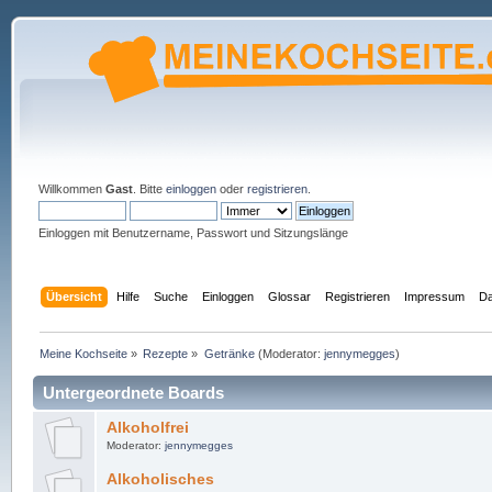
Willkommen
Gast
. Bitte
einloggen
oder
registrieren
.
Einloggen mit Benutzername, Passwort und Sitzungslänge
Übersicht
Hilfe
Suche
Einloggen
Glossar
Registrieren
Impressum
Da
Meine Kochseite
»
Rezepte
»
Getränke
(Moderator:
jennymegges
)
Untergeordnete Boards
Alkoholfrei
Moderator:
jennymegges
Alkoholisches