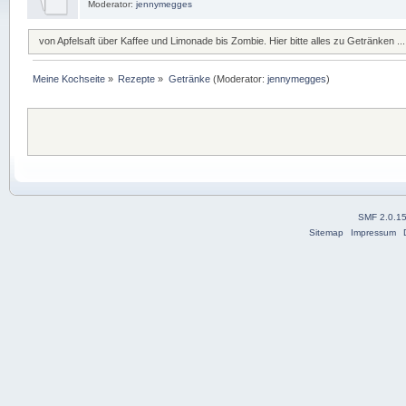
Moderator:
jennymegges
von Apfelsaft über Kaffee und Limonade bis Zombie. Hier bitte alles zu Getränken ...
Meine Kochseite
»
Rezepte
»
Getränke
(Moderator:
jennymegges
)
SMF 2.0.1
Sitemap
Impressum