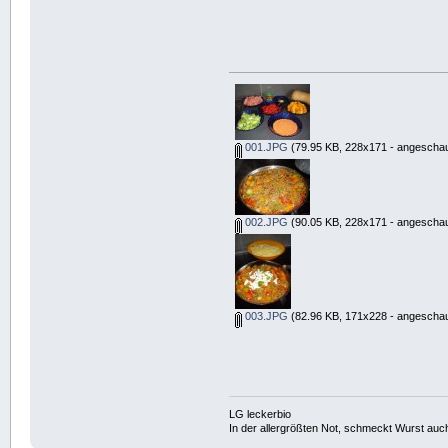
001.JPG
(79.95 KB, 228x171 - angeschau
002.JPG
(90.05 KB, 228x171 - angeschau
003.JPG
(82.96 KB, 171x228 - angeschau
LG leckerbio
In der allergrößten Not, schmeckt Wurst auc