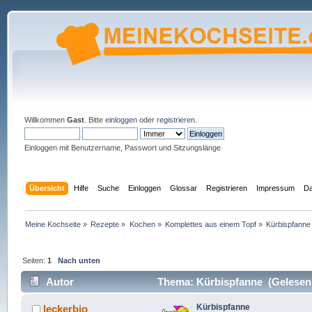
Willkommen
Gast
. Bitte
einloggen
oder
registrieren
.
Einloggen mit Benutzername, Passwort und Sitzungslänge
Übersicht
Hilfe
Suche
Einloggen
Glossar
Registrieren
Impressum
Da
Meine Kochseite
»
Rezepte
»
Kochen
»
Komplettes aus einem Topf
»
Kürbispfanne
Seiten:
1
Nach unten
Autor
Thema: Kürbispfanne (Gelesen 
Kürbispfanne
leckerbio