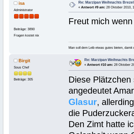
Re: Marzipan Weihnachts Brezel
isa
«
Antwort #9 am:
28 Oktober 2010, 1
Administrator
Freut mich wenn 
Beiträge: 3890
Fragen kostet nix
Man soll dem Leib etwas gutes bieten, damit d
Re: Marzipan Weihnachts Br
Birgit
«
Antwort #10 am:
28 Oktober 20
Sous Chef
Diese Plätzchen 
Beiträge: 305
angedeutet Amar
Glasur
, allerdi
die Puderzuckera
Den Zimt hatte i