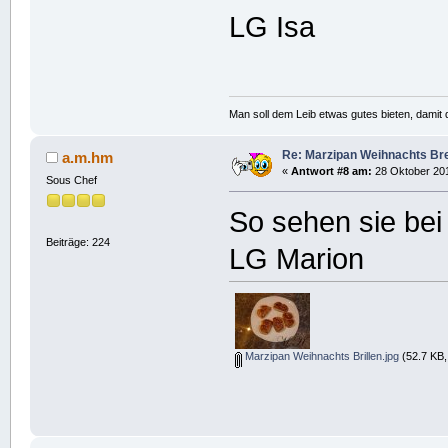
LG Isa
Man soll dem Leib etwas gutes bieten, damit d
Re: Marzipan Weihnachts Br
a.m.hm
«
Antwort #8 am:
28 Oktober 201
Sous Chef
So sehen sie bei
Beiträge: 224
LG Marion
Marzipan Weihnachts Brillen.jpg
(52.7 KB,