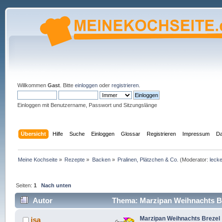
Willkommen
Gast
. Bitte
einloggen
oder
registrieren
.
Einloggen mit Benutzername, Passwort und Sitzungslänge
Übersicht
Hilfe
Suche
Einloggen
Glossar
Registrieren
Impressum
Da
Meine Kochseite
»
Rezepte
»
Backen
»
Pralinen, Plätzchen & Co.
(Moderator:
lecke
Seiten:
1
Nach unten
Autor
Thema: Marzipan Weihnachts Br
Marzipan Weihnachts Brezel
isa