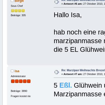
Birgit
«
Antwort #6 am:
27 Oktober 2010, 1
Sous Chef
Hallo Isa,
Beiträge: 305
hab noch eine ra
marzipanmasse n
die 5 EL Glühwei
Re: Marzipan Weihnachts Brezel
isa
«
Antwort #7 am:
27 Oktober 2010, 1
Administrator
Eßl.
5
Glühwein u
Beiträge: 3890
Marzipanmasse e
Fragen kostet nix