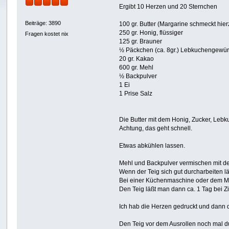
Ergibt 10 Herzen und 20 Sternchen
Beiträge: 3890
100 gr. Butter (Margarine schmeckt hier
250 gr. Honig, flüssiger
Fragen kostet nix
125 gr. Brauner
½ Päckchen (ca. 8gr.) Lebkuchengewü
20 gr. Kakao
600 gr. Mehl
½ Backpulver
1 Ei
1 Prise Salz
Die Butter mit dem Honig, Zucker, Leb
Achtung, das geht schnell.
Etwas abkühlen lassen.
Mehl und Backpulver vermischen mit de
Wenn der Teig sich gut durcharbeiten läß
Bei einer Küchenmaschine oder dem Mi
Den Teig läßt man dann ca. 1 Tag bei 
Ich hab die Herzen gedruckt und dann 
Den Teig vor dem Ausrollen noch mal d