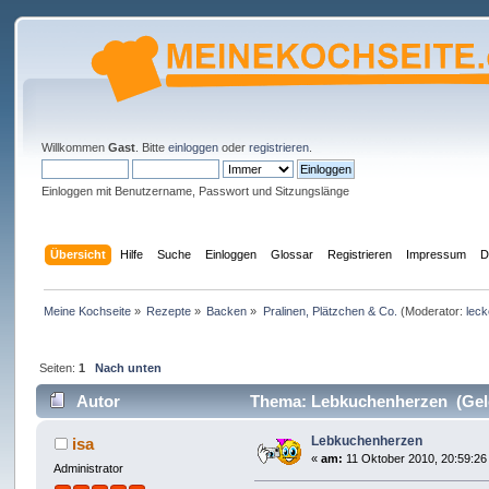
Willkommen
Gast
. Bitte
einloggen
oder
registrieren
.
Einloggen mit Benutzername, Passwort und Sitzungslänge
Übersicht
Hilfe
Suche
Einloggen
Glossar
Registrieren
Impressum
D
Meine Kochseite
»
Rezepte
»
Backen
»
Pralinen, Plätzchen & Co.
(Moderator:
leck
Seiten:
1
Nach unten
Autor
Thema: Lebkuchenherzen (Gele
Lebkuchenherzen
isa
«
am:
11 Oktober 2010, 20:59:26
Administrator