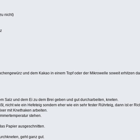
zu nicht)
rz
kuchengewürz und dem Kakao in einem Topf oder der Mikrowelle soweit erhitzen das
m Salz und dem Ei zu dem Brei geben und gut durcharbeiten, kneten.
t, nicht wie ein Hefeteig sondern eher wie ein sehr fester Rührteig, dann ist er Rich
xer mit Knethaken arbeiten.
Zimmertemperatur stehen.
das Papier ausgeschnitten.
urchkneten, geht ganz gut.