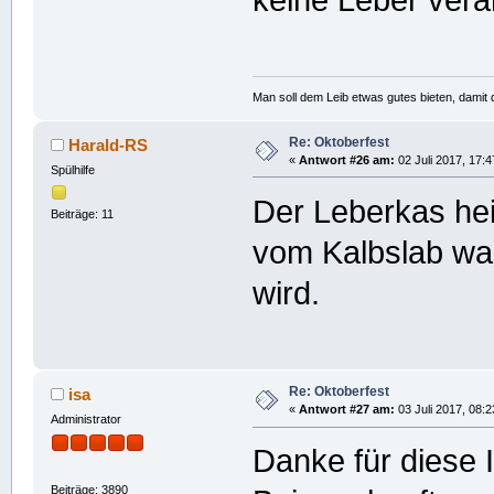
keine Leber verar
Man soll dem Leib etwas gutes bieten, damit d
Re: Oktoberfest
Harald-RS
«
Antwort #26 am:
02 Juli 2017, 17:4
Spülhilfe
Der Leberkas he
Beiträge: 11
vom Kalbslab w
wird.
Re: Oktoberfest
isa
«
Antwort #27 am:
03 Juli 2017, 08:2
Administrator
Danke für diese I
Beiträge: 3890