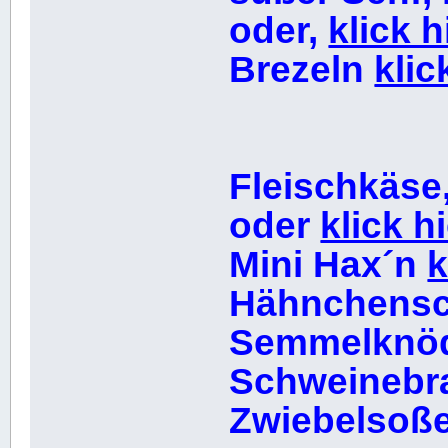
oder,
klick h
Brezeln
klic
Fleischkäse,
oder
klick h
Mini Hax´n
k
Hähnchens
Semmelknö
Schweinebr
Zwiebelsoß