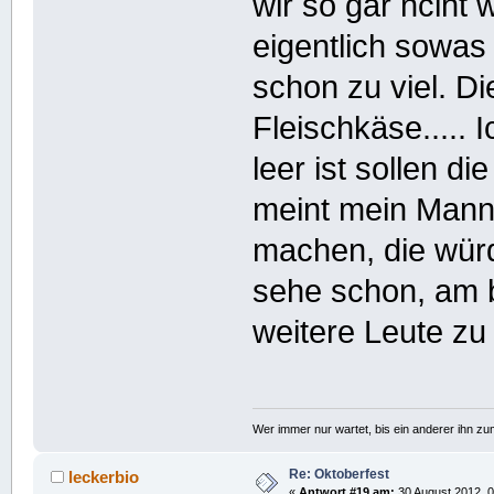
wir so gar nciht
eigentlich sowas 
schon zu viel. D
Fleischkäse..... I
leer ist sollen d
meint mein Mann
machen, die würd
sehe schon, am b
weitere Leute zu 
Wer immer nur wartet, bis ein anderer ihn z
Re: Oktoberfest
leckerbio
«
Antwort #19 am:
30 August 2012, 0