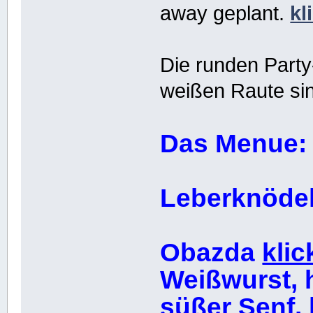
away geplant.
kl
Die runden Party
weißen Raute sind
Das Menue:
Leberknöde
Obazda
klic
Weißwurst, h
süßer Senf, 