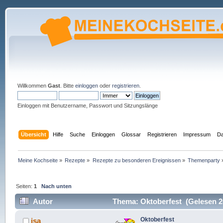
Willkommen
Gast
. Bitte
einloggen
oder
registrieren
.
Einloggen mit Benutzername, Passwort und Sitzungslänge
Übersicht
Hilfe
Suche
Einloggen
Glossar
Registrieren
Impressum
Da
Meine Kochseite
»
Rezepte
»
Rezepte zu besonderen Ereignissen
»
Themenparty
Seiten:
1
Nach unten
Autor
Thema: Oktoberfest (Gelesen 2
Oktoberfest
isa