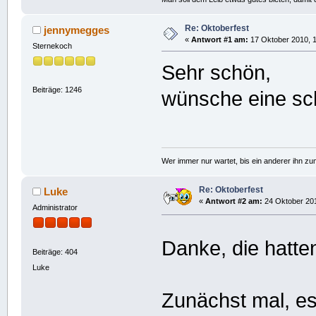
Re: Oktoberfest
jennymegges
«
Antwort #1 am:
17 Oktober 2010, 1
Sternekoch
Sehr schön,
Beiträge: 1246
wünsche eine sc
Wer immer nur wartet, bis ein anderer ihn z
Re: Oktoberfest
Luke
«
Antwort #2 am:
24 Oktober 201
Administrator
Danke, die hatt
Beiträge: 404
Luke
Zunächst mal, e