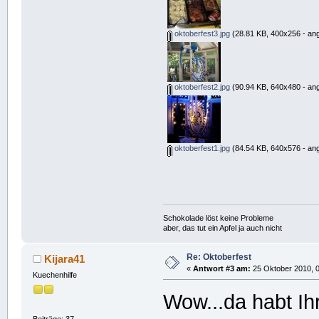
oktoberfest3.jpg
(28.81 KB, 400x256 - an
oktoberfest2.jpg
(90.94 KB, 640x480 - an
oktoberfest1.jpg
(84.54 KB, 640x576 - an
Schokolade löst keine Probleme
aber, das tut ein Apfel ja auch nicht
Re: Oktoberfest
Kijara41
«
Antwort #3 am:
25 Oktober 2010, 0
Kuechenhilfe
Wow...da habt Ih
Beiträge: 37