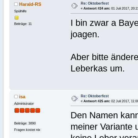
Re: Oktoberfest
Harald-RS
«
Antwort #24 am:
01 Juli 2017, 20:2
Spülhilfe
I bin zwar a Bay
Beiträge: 11
joagen.
Aber bitte änder
Leberkas um.
Re: Oktoberfest
isa
«
Antwort #25 am:
02 Juli 2017, 11:0
Administrator
Den Namen kann i
Beiträge: 3890
meiner Variante 
Fragen kostet nix