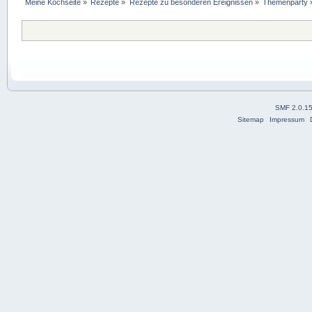
Meine Kochseite
»
Rezepte
»
Rezepte zu besonderen Ereignissen
»
Themenparty
SMF 2.0.1
Sitemap
Impressum