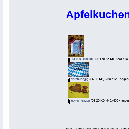
Apfelkuchen
oktofest-einldung.jpg
(76.43 KB, 480x640 
platzteller.jpg
(56.38 KB, 640x442 - angesc
lebkuchen.jpg
(32.23 KB, 640x480 - anges
Man soll dem Leib etwas gutes bieten, damit d