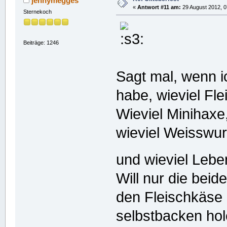
jennymegges
«
Antwort #11 am:
29 August 2012, 0
Sternekoch
Beiträge: 1246
Sagt mal, wenn 
habe, wieviel Fl
Wieviel Minihaxe
wieviel Weisswur
und wieviel Leb
Will nur die bei
den Fleischkäse
selbstbacken ho