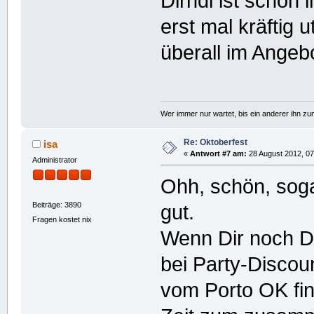
Dirndl ist schon
erst mal kräftig u
überall im Angeb
Wer immer nur wartet, bis ein anderer ihn z
Re: Oktoberfest
isa
«
Antwort #7 am:
28 August 2012, 07
Administrator
Ohh, schön, sogar
Beiträge: 3890
gut.
Fragen kostet nix
Wenn Dir noch De
bei Party-Discou
vom Porto OK fin