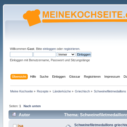
Willkommen
Gast
. Bitte
einloggen
oder
registrieren
.
Einloggen mit Benutzername, Passwort und Sitzungslänge
Übersicht
Hilfe
Suche
Einloggen
Glossar
Registrieren
Impressum
Da
Meine Kochseite
»
Rezepte
»
Länderküche
»
Griechisch
»
Schweinefiletmedaillons 
Seiten:
1
Nach unten
Autor
Thema: Schweinefiletmedaillons
Schweinefiletmedaillons griechi
isa