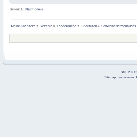
Seiten:
1
Nach oben
Meine Kochseite
»
Rezepte
»
Länderküche
»
Griechisch
»
Schweinefiletmedaillons 
SMF 2.0.1
Sitemap
Impressum