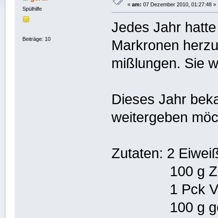
«
am:
07 Dezember 2010, 01:27:48 »
Spülhilfe
Jedes Jahr hatte 
Beiträge: 10
Markronen herzus
mißlungen. Sie w
Dieses Jahr beka
weitergeben möc
Zutaten: 2 Eiwei
100 g Zuc
1 Pck Vanil
100 g gemah