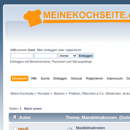
Willkommen
Gast
. Bitte
einloggen
oder
registrieren
.
Einloggen mit Benutzername, Passwort und Sitzungslänge
Übersicht
Hilfe
Suche
Einloggen
Glossar
Registrieren
Impressum
Da
Meine Kochseite
»
Rezepte
»
Backen
»
Pralinen, Plätzchen & Co.
(Moderator:
lecke
Seiten:
1
Nach unten
Autor
Thema: Mandelmakronen (Geles
Mandelmakronen
gerdi