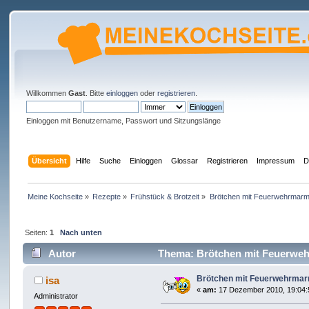
Willkommen
Gast
. Bitte
einloggen
oder
registrieren
.
Einloggen mit Benutzername, Passwort und Sitzungslänge
Übersicht
Hilfe
Suche
Einloggen
Glossar
Registrieren
Impressum
D
Meine Kochseite
»
Rezepte
»
Frühstück & Brotzeit
»
Brötchen mit Feuerwehrmarm
Seiten:
1
Nach unten
Autor
Thema: Brötchen mit Feuerweh
Brötchen mit Feuerwehrmar
isa
«
am:
17 Dezember 2010, 19:04:
Administrator