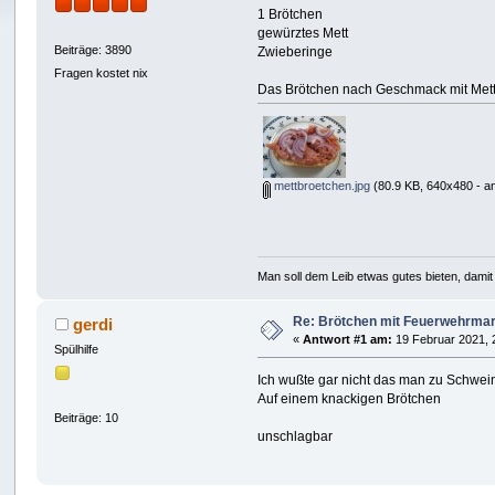
1 Brötchen
gewürztes Mett
Beiträge: 3890
Zwieberinge
Fragen kostet nix
Das Brötchen nach Geschmack mit Mett 
mettbroetchen.jpg
(80.9 KB, 640x480 - a
Man soll dem Leib etwas gutes bieten, damit 
Re: Brötchen mit Feuerwehrma
gerdi
«
Antwort #1 am:
19 Februar 2021, 
Spülhilfe
Ich wußte gar nicht das man zu Schwei
Auf einem knackigen Brötchen
Beiträge: 10
unschlagbar