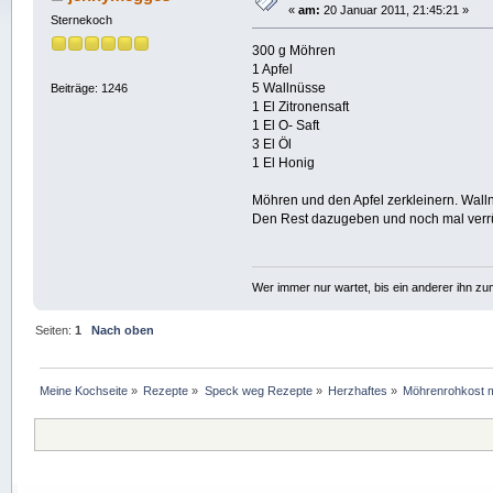
«
am:
20 Januar 2011, 21:45:21 »
Sternekoch
300 g Möhren
1 Apfel
5 Wallnüsse
Beiträge: 1246
1 El Zitronensaft
1 El O- Saft
3 El Öl
1 El Honig
Möhren und den Apfel zerkleinern. Wall
Den Rest dazugeben und noch mal verr
Wer immer nur wartet, bis ein anderer ihn z
Seiten:
1
Nach oben
Meine Kochseite
»
Rezepte
»
Speck weg Rezepte
»
Herzhaftes
»
Möhrenrohkost 