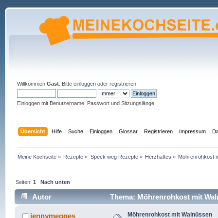
Willkommen
Gast
. Bitte
einloggen
oder
registrieren
.
Einloggen mit Benutzername, Passwort und Sitzungslänge
Übersicht
Hilfe
Suche
Einloggen
Glossar
Registrieren
Impressum
Da
Meine Kochseite
»
Rezepte
»
Speck weg Rezepte
»
Herzhaftes
»
Möhrenrohkost 
Seiten:
1
Nach unten
Autor
Thema: Möhrenrohkost mit Wal
Möhrenrohkost mit Walnüssen
jennymegges