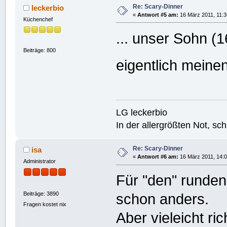
Re: Scary-Dinner
leckerbio
«
Antwort #5 am:
16 März 2011, 11:3
Küchenchef
... unser Sohn (16
Beiträge: 800
eigentlich meine
LG leckerbio
In der allergrößten Not, s
Re: Scary-Dinner
isa
«
Antwort #6 am:
16 März 2011, 14:0
Administrator
Für "den" runden
Beiträge: 3890
schon anders.
Fragen kostet nix
Aber vieleicht ri