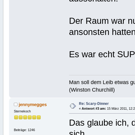
Der Raum war nur
ansonsten hatten
Es war echt SU
Man soll dem Leib etwas gu
(Winston Churchill)
Re: Scary-Dinner
jennymegges
«
Antwort #3 am:
15 März 2011, 12:2
Sternekoch
Das glaube ich, 
Beiträge: 1246
sich