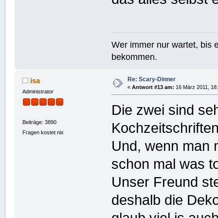
Wer immer nur wartet, bis e
bekommen.
Re: Scary-Dinner
isa
«
Antwort #13 am:
16 März 2011, 18:
Administrator
Die zwei sind se
Beiträge: 3890
Kochzeitschriften
Fragen kostet nix
Und, wenn man mi
schon mal was to
Unser Freund ste
deshalb die Deko
glaub viel is au