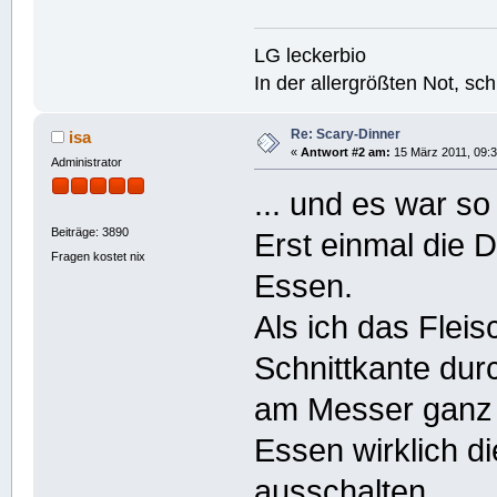
LG leckerbio
In der allergrößten Not, s
Re: Scary-Dinner
isa
«
Antwort #2 am:
15 März 2011, 09:3
Administrator
... und es war so 
Beiträge: 3890
Erst einmal die 
Fragen kostet nix
Essen.
Als ich das Fleis
Schnittkante dur
am Messer ganz
Essen wirklich 
ausschalten.