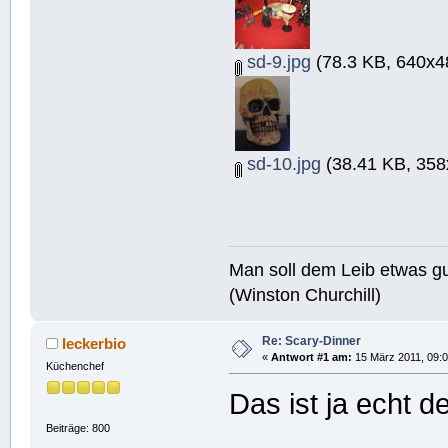
sd-9.jpg
(78.3 KB, 640x4
sd-10.jpg
(38.41 KB, 358
Man soll dem Leib etwas gu
(Winston Churchill)
Re: Scary-Dinner
leckerbio
«
Antwort #1 am:
15 März 2011, 09:0
Küchenchef
Das ist ja echt d
Beiträge: 800