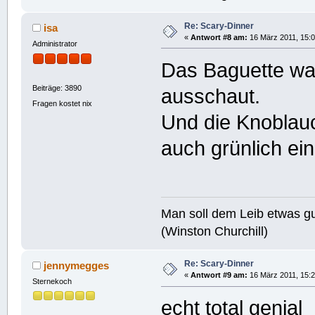
Re: Scary-Dinner
isa
«
Antwort #8 am:
16 März 2011, 15:0
Administrator
Das Baguette war 
Beiträge: 3890
ausschaut.
Fragen kostet nix
Und die Knoblau
auch grünlich eing
Man soll dem Leib etwas gu
(Winston Churchill)
Re: Scary-Dinner
jennymegges
«
Antwort #9 am:
16 März 2011, 15:2
Sternekoch
echt total genial