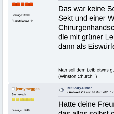
Das war keine Soß
Beiträge: 3890
Sekt und einer 
Fragen kostet nix
Chirurgenhands
die mit grüner L
dann als Eiswürfe
Man soll dem Leib etwas gu
(Winston Churchill)
Re: Scary-Dinner
jennymegges
«
Antwort #12 am:
16 März 2011, 17:
Sternekoch
Hatte deine Freun
Beiträge: 1246
das alles selbst 