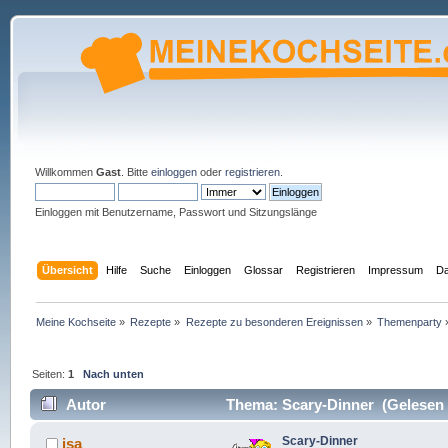
Willkommen
Gast
. Bitte
einloggen
oder
registrieren
.
Einloggen mit Benutzername, Passwort und Sitzungslänge
Übersicht
Hilfe
Suche
Einloggen
Glossar
Registrieren
Impressum
Da
Meine Kochseite
»
Rezepte
»
Rezepte zu besonderen Ereignissen
»
Themenparty
Seiten:
1
Nach unten
Autor
Thema: Scary-Dinner (Gelesen 
Scary-Dinner
isa