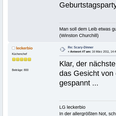
Geburtstagspart
Man soll dem Leib etwas gu
(Winston Churchill)
Re: Scary-Dinner
leckerbio
«
Antwort #7 am:
16 März 2011, 14:4
Küchenchef
Klar, der nächst
Beiträge: 800
das Gesicht von 
gespannt ...
LG leckerbio
In der allergrößten Not, s