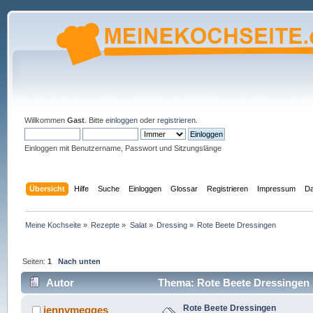
Willkommen
Gast
. Bitte
einloggen
oder
registrieren
.
Einloggen mit Benutzername, Passwort und Sitzungslänge
Übersicht
Hilfe
Suche
Einloggen
Glossar
Registrieren
Impressum
Da
Meine Kochseite
»
Rezepte
»
Salat
»
Dressing
»
Rote Beete Dressingen
Seiten:
1
Nach unten
Autor
Thema: Rote Beete Dressingen 
Rote Beete Dressingen
jennymegges