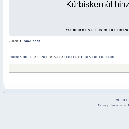
Kürbiskernöl hin
Wer immer nur wartet, bis ein anderer ihn z
Seiten:
1
Nach oben
Meine Kochseite
»
Rezepte
»
Salat
»
Dressing
»
Rote Beete Dressingen
SMF 2.0.1
Sitemap
Impressum