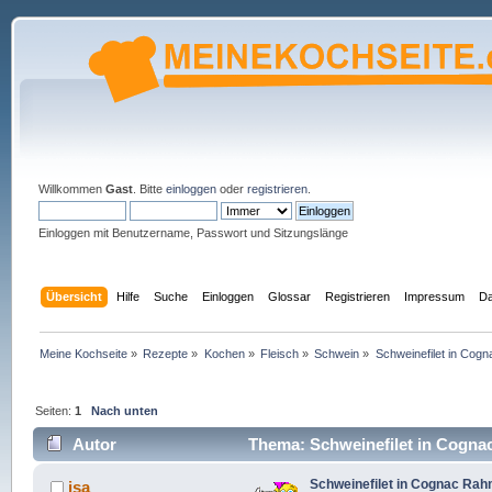
Willkommen
Gast
. Bitte
einloggen
oder
registrieren
.
Einloggen mit Benutzername, Passwort und Sitzungslänge
Übersicht
Hilfe
Suche
Einloggen
Glossar
Registrieren
Impressum
Da
Meine Kochseite
»
Rezepte
»
Kochen
»
Fleisch
»
Schwein
»
Schweinefilet in Co
Seiten:
1
Nach unten
Autor
Thema: Schweinefilet in Cogna
Schweinefilet in Cognac Ra
isa