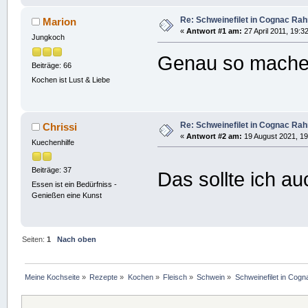
Re: Schweinefilet in Cognac R
Marion
«
Antwort #1 am:
27 April 2011, 19:3
Jungkoch
Genau so mache 
Beiträge: 66
Kochen ist Lust & Liebe
Re: Schweinefilet in Cognac R
Chrissi
«
Antwort #2 am:
19 August 2021, 19
Kuechenhilfe
Beiträge: 37
Das sollte ich a
Essen ist ein Bedürfniss -
Genießen eine Kunst
Seiten:
1
Nach oben
Meine Kochseite
»
Rezepte
»
Kochen
»
Fleisch
»
Schwein
»
Schweinefilet in Co