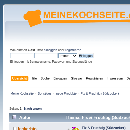
Willkommen
Gast
. Bitte
einloggen
oder
registrieren
.
Einloggen mit Benutzername, Passwort und Sitzungslänge
Übersicht
Hilfe
Suche
Einloggen
Glossar
Registrieren
Impressum
Da
Meine Kochseite
»
Sonstiges
»
neue Produkte
»
Fix & Fruchtig (Südzucker)
Seiten:
1
Nach unten
Autor
Thema: Fix & Fruchtig (Südzuck
Fix & Fruchtig (Südzucker)
leckerbio