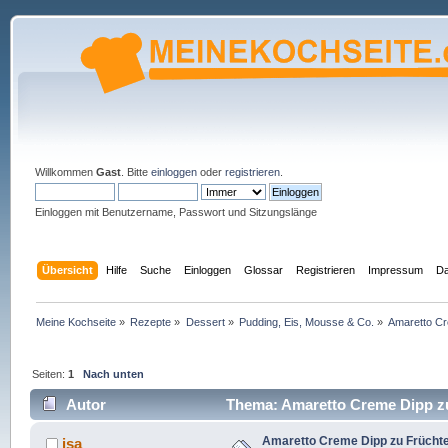
Willkommen
Gast
. Bitte
einloggen
oder
registrieren
.
Einloggen mit Benutzername, Passwort und Sitzungslänge
Übersicht
Hilfe
Suche
Einloggen
Glossar
Registrieren
Impressum
Da
Meine Kochseite
»
Rezepte
»
Dessert
»
Pudding, Eis, Mousse & Co.
»
Amaretto Cr
Seiten:
1
Nach unten
Autor
Thema: Amaretto Creme Dipp zu
Amaretto Creme Dipp zu Frücht
isa