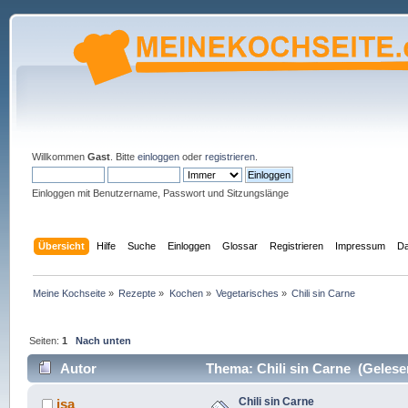
Willkommen
Gast
. Bitte
einloggen
oder
registrieren
.
Einloggen mit Benutzername, Passwort und Sitzungslänge
Übersicht
Hilfe
Suche
Einloggen
Glossar
Registrieren
Impressum
Da
Meine Kochseite
»
Rezepte
»
Kochen
»
Vegetarisches
»
Chili sin Carne
Seiten:
1
Nach unten
Autor
Thema: Chili sin Carne (Gelese
Chili sin Carne
isa