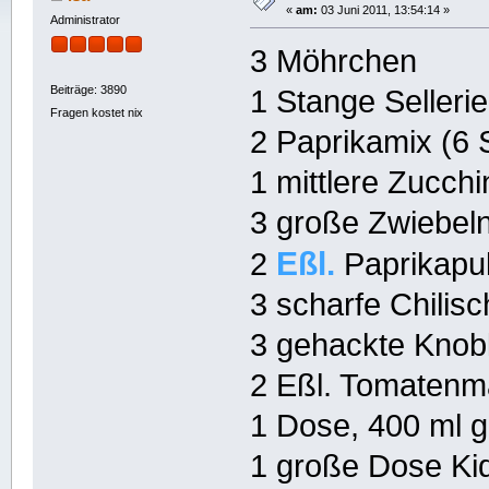
«
am:
03 Juni 2011, 13:54:14 »
Administrator
3 Möhrchen
Beiträge: 3890
1 Stange Sellerie
Fragen kostet nix
2 Paprikamix (6 
1 mittlere Zucchi
3 große Zwiebel
Eßl.
2
Paprikapu
3 scharfe Chilis
3 gehackte Kno
2 Eßl. Tomatenm
1 Dose, 400 ml 
1 große Dose K