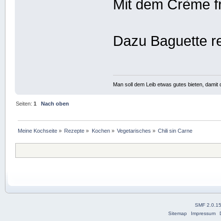
Mit dem Crème fr
Dazu Baguette r
Man soll dem Leib etwas gutes bieten, damit d
Seiten:
1
Nach oben
Meine Kochseite
»
Rezepte
»
Kochen
»
Vegetarisches
»
Chili sin Carne
SMF 2.0.1
Sitemap
Impressum