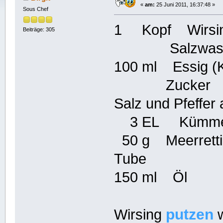
«
am:
25 Juni 2011, 16:37:48 »
Sous Chef
1 Kopf Wirsing
Beiträge: 305
Salzwass
100 ml Essig (K
Zucker
Salz und Pfeffer
3 EL Kümme
50 g Meerrettic
Tube
150 ml Öl
putzen
Wirsing
w