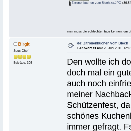
Zitronenkuchen vom Blech xx.JPG
(36.54
man muss die schlechten tage kennen, um d
Re: Zitronenkuchen vom Blech
Birgit
«
Antwort #1 am:
26 Juni 2011, 12:18
Sous Chef
Den wollte ich d
Beiträge: 305
doch mal ein gut
auch noch einfrie
meiner Nachbackl
Schützenfest, da
schönes Kuchenbu
immer gefragt. Fs