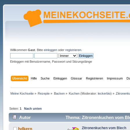
Willkommen
Gast
. Bitte
einloggen
oder
registrieren
.
Einloggen mit Benutzername, Passwort und Sitzungslänge
Übersicht
Hilfe
Suche
Einloggen
Glossar
Registrieren
Impressum
Da
Meine Kochseite
»
Rezepte
»
Backen
»
Kuchen
(Moderator:
leckerbio
) »
Zitronen
Seiten:
1
Nach unten
Autor
Thema: Zitronenkuchen vom Ble
Zitronenkuchen vom Blech
hdkern