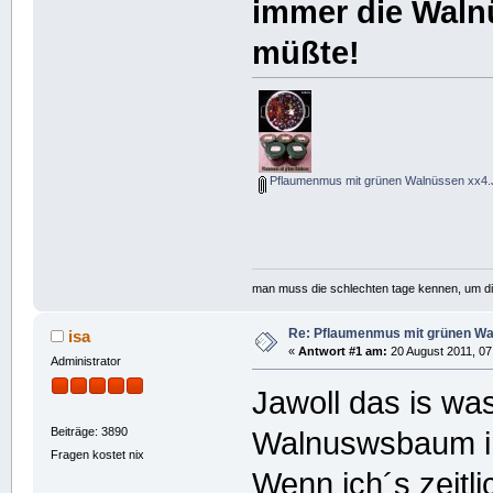
immer die Wal
müßte!
Pflaumenmus mit grünen Walnüssen xx4
man muss die schlechten tage kennen, um d
Re: Pflaumenmus mit grünen W
isa
«
Antwort #1 am:
20 August 2011, 07
Administrator
Jawoll das is wa
Beiträge: 3890
Walnuswsbaum i
Fragen kostet nix
Wenn ich´s zeitl