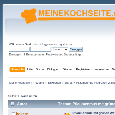
Willkommen
Gast
. Bitte
einloggen
oder
registrieren
.
Einloggen mit Benutzername, Passwort und Sitzungslänge
Übersicht
Hilfe
Suche
Einloggen
Glossar
Registrieren
Impressum
Da
Meine Kochseite
»
Rezepte
»
Einkochen
»
Süßes
»
Pflaumenmus mit grünen Waln
Seiten:
1
Nach unten
Autor
Thema: Pflaumenmus mit grüne
Pflaumenmus mit grünen Wa
hdkern