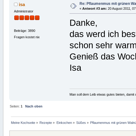
Re: Pflaumenmus mit grünen W
isa
«
Antwort #3 am:
20 August 2011, 07
Administrator
Danke,
Beiträge: 3890
das werd ich best
Fragen kostet nix
schon sehr warm
Genieß das Woc
Isa
Man soll dem Leib etwas gutes bieten, damit d
Seiten:
1
Nach oben
Meine Kochseite
»
Rezepte
»
Einkochen
»
Süßes
»
Pflaumenmus mit grünen Waln