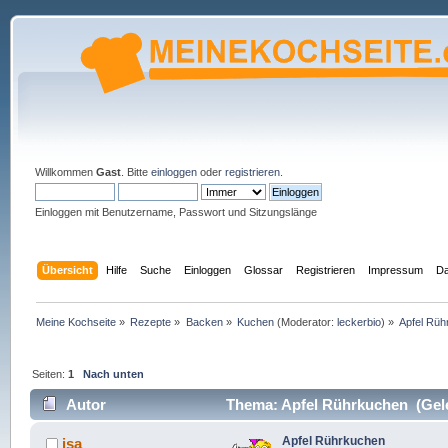
Willkommen
Gast
. Bitte
einloggen
oder
registrieren
.
Einloggen mit Benutzername, Passwort und Sitzungslänge
Übersicht
Hilfe
Suche
Einloggen
Glossar
Registrieren
Impressum
Da
Meine Kochseite
»
Rezepte
»
Backen
»
Kuchen
(Moderator:
leckerbio
) »
Apfel Rü
Seiten:
1
Nach unten
Autor
Thema: Apfel Rührkuchen (Gele
Apfel Rührkuchen
isa