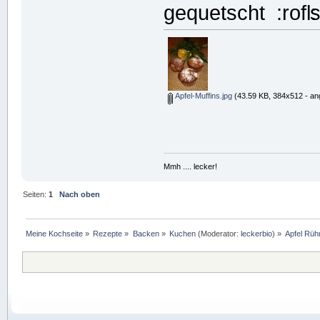
gequetscht
s
Apfel-Muffins.jpg
(43.59 KB, 384x512 - an
Mmh .... lecker!
Seiten:
1
Nach oben
Meine Kochseite
»
Rezepte
»
Backen
»
Kuchen
(Moderator:
leckerbio
) »
Apfel Rü