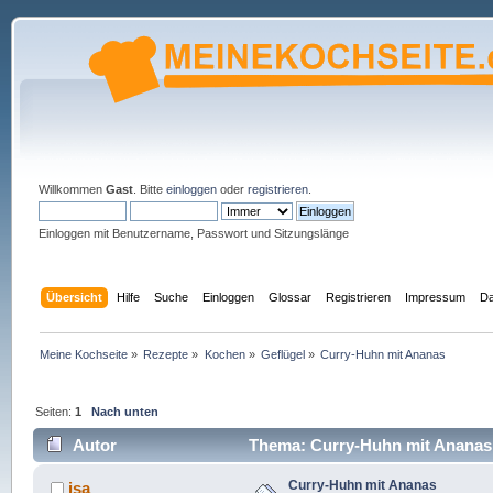
Willkommen
Gast
. Bitte
einloggen
oder
registrieren
.
Einloggen mit Benutzername, Passwort und Sitzungslänge
Übersicht
Hilfe
Suche
Einloggen
Glossar
Registrieren
Impressum
Da
Meine Kochseite
»
Rezepte
»
Kochen
»
Geflügel
»
Curry-Huhn mit Ananas
Seiten:
1
Nach unten
Autor
Thema: Curry-Huhn mit Ananas 
Curry-Huhn mit Ananas
isa