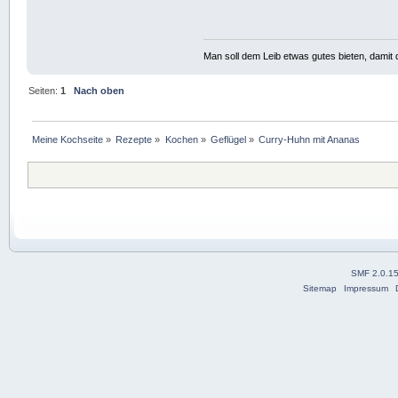
Man soll dem Leib etwas gutes bieten, damit d
Seiten:
1
Nach oben
Meine Kochseite
»
Rezepte
»
Kochen
»
Geflügel
»
Curry-Huhn mit Ananas
SMF 2.0.1
Sitemap
Impressum