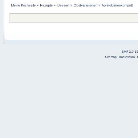
Meine Kochseite
»
Rezepte
»
Dessert
»
Obstvariationen
»
Apfel-/Birnenkompott
SMF 2.0.1
Sitemap
Impressum