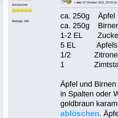
«
am:
07 Oktober 2011, 20:03:16 
Küchenchef
ca. 250g Äpfel
Beiträge: 800
ca. 250g Birne
1-2 EL Zucke
5 EL Apfelsaf
1/2 Zitrone (
1 Zimtsta
Äpfel und Birnen
in Spalten oder 
goldbraun karame
ablöschen
. Äpf