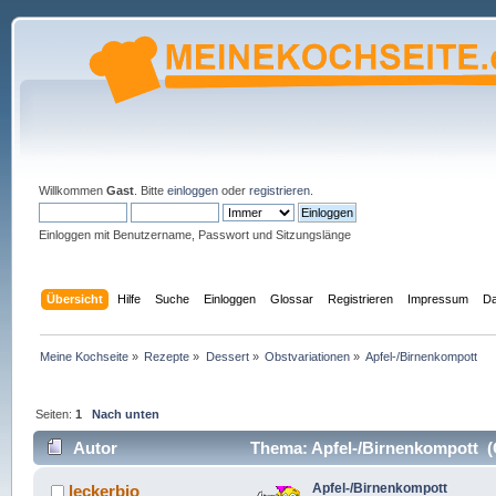
Willkommen
Gast
. Bitte
einloggen
oder
registrieren
.
Einloggen mit Benutzername, Passwort und Sitzungslänge
Übersicht
Hilfe
Suche
Einloggen
Glossar
Registrieren
Impressum
Da
Meine Kochseite
»
Rezepte
»
Dessert
»
Obstvariationen
»
Apfel-/Birnenkompott
Seiten:
1
Nach unten
Autor
Thema: Apfel-/Birnenkompott (
Apfel-/Birnenkompott
leckerbio