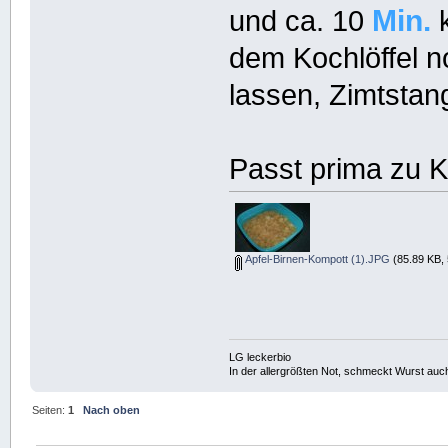
Min.
und ca. 10
k
dem Kochlöffel 
lassen, Zimtstan
Passt prima zu K
Apfel-Birnen-Kompott (1).JPG
(85.89 KB, 
LG leckerbio
In der allergrößten Not, schmeckt Wurst auc
Seiten:
1
Nach oben