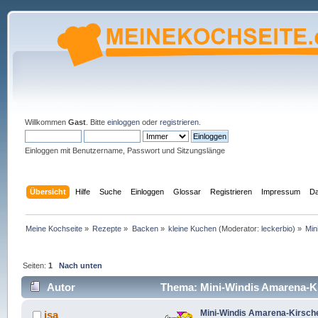
Willkommen
Gast
. Bitte
einloggen
oder
registrieren
.
Einloggen mit Benutzername, Passwort und Sitzungslänge
Übersicht
Hilfe
Suche
Einloggen
Glossar
Registrieren
Impressum
Da
Meine Kochseite
»
Rezepte
»
Backen
»
kleine Kuchen
(Moderator:
leckerbio
) »
Min
Seiten:
1
Nach unten
Autor
Thema: Mini-Windis Amarena-Kir
Mini-Windis Amarena-Kirsche
isa