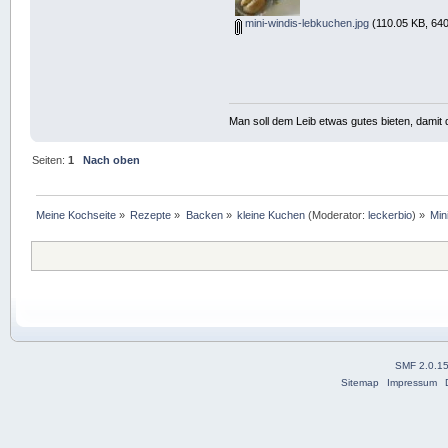
mini-windis-lebkuchen.jpg
(110.05 KB, 640
Man soll dem Leib etwas gutes bieten, damit d
Seiten:
1
Nach oben
Meine Kochseite
»
Rezepte
»
Backen
»
kleine Kuchen
(Moderator:
leckerbio
) »
Min
SMF 2.0.1
Sitemap
Impressum