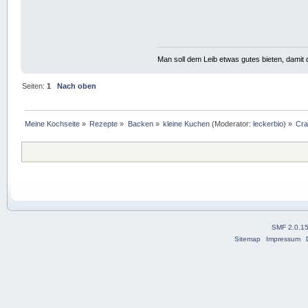
Man soll dem Leib etwas gutes bieten, damit d
Seiten:
1
Nach oben
Meine Kochseite
»
Rezepte
»
Backen
»
kleine Kuchen
(Moderator:
leckerbio
) »
Cra
SMF 2.0.1
Sitemap
Impressum