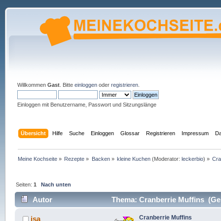
Willkommen
Gast
. Bitte
einloggen
oder
registrieren
.
Einloggen mit Benutzername, Passwort und Sitzungslänge
Übersicht
Hilfe
Suche
Einloggen
Glossar
Registrieren
Impressum
Da
Meine Kochseite
»
Rezepte
»
Backen
»
kleine Kuchen
(Moderator:
leckerbio
) »
Cra
Seiten:
1
Nach unten
Autor
Thema: Cranberrie Muffins (Gel
Cranberrie Muffins
isa