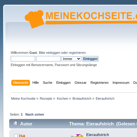
Willkommen
Gast
. Bitte
einloggen
oder
registrieren
.
Einloggen mit Benutzername, Passwort und Sitzungslänge
Übersicht
Hilfe
Suche
Einloggen
Glossar
Registrieren
Impressum
Da
Meine Kochseite
»
Rezepte
»
Kochen
»
Brotaufstrich
»
Eieraufstrich
Seiten:
1
Nach unten
Autor
Thema: Eieraufstrich (Gelesen 
Eieraufstrich
isa