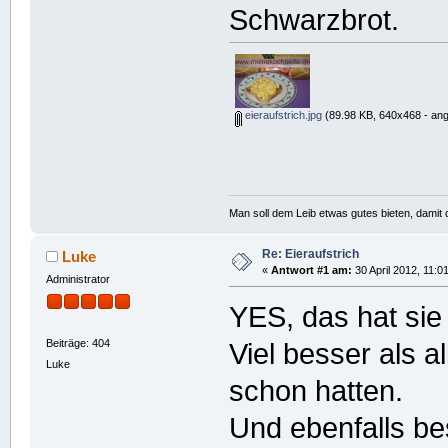
Schwarzbrot.
eieraufstrich.jpg
(89.98 KB, 640x468 - ang
Man soll dem Leib etwas gutes bieten, damit d
Re: Eieraufstrich
Luke
«
Antwort #1 am:
30 April 2012, 11:0
Administrator
YES, das hat sie 
Beiträge: 404
Viel besser als al
Luke
schon hatten.
Und ebenfalls bes