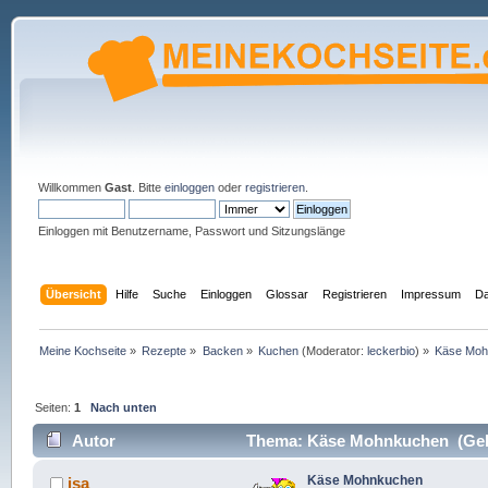
Willkommen
Gast
. Bitte
einloggen
oder
registrieren
.
Einloggen mit Benutzername, Passwort und Sitzungslänge
Übersicht
Hilfe
Suche
Einloggen
Glossar
Registrieren
Impressum
Da
Meine Kochseite
»
Rezepte
»
Backen
»
Kuchen
(Moderator:
leckerbio
) »
Käse Moh
Seiten:
1
Nach unten
Autor
Thema: Käse Mohnkuchen (Gele
Käse Mohnkuchen
isa