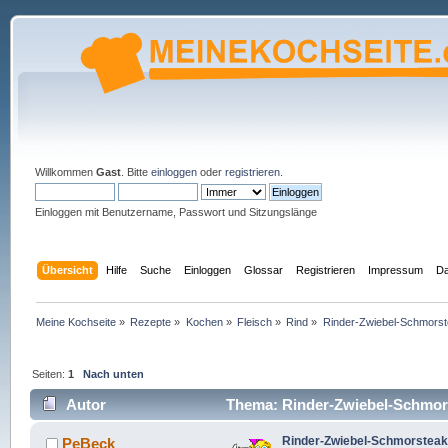
Willkommen
Gast
. Bitte
einloggen
oder
registrieren
.
Einloggen mit Benutzername, Passwort und Sitzungslänge
Übersicht
Hilfe
Suche
Einloggen
Glossar
Registrieren
Impressum
Da
Meine Kochseite
»
Rezepte
»
Kochen
»
Fleisch
»
Rind
»
Rinder-Zwiebel-Schmorstea
Seiten:
1
Nach unten
Autor
Thema: Rinder-Zwiebel-Schmorst
Rinder-Zwiebel-Schmorsteak
PeBeck