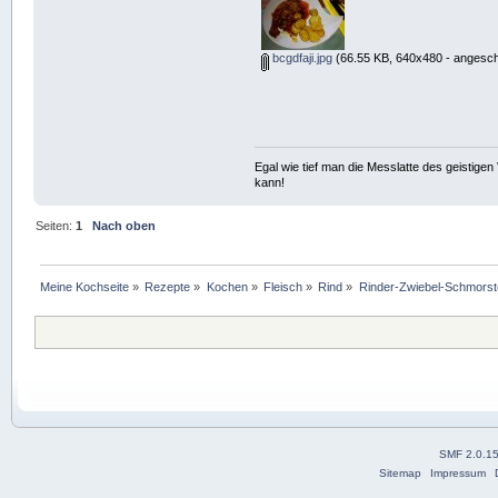
bcgdfaji.jpg
(66.55 KB, 640x480 - angesch
Egal wie tief man die Messlatte des geistig
kann!
Seiten:
1
Nach oben
Meine Kochseite
»
Rezepte
»
Kochen
»
Fleisch
»
Rind
»
Rinder-Zwiebel-Schmorstea
SMF 2.0.1
Sitemap
Impressum