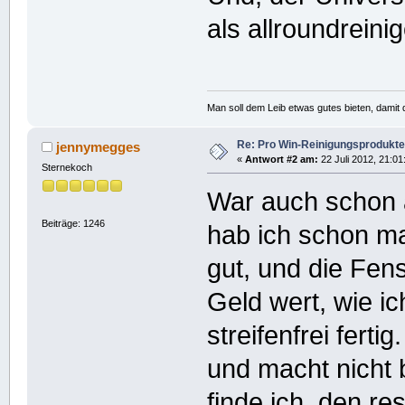
als allroundreinig
Man soll dem Leib etwas gutes bieten, damit d
Re: Pro Win-Reinigungsprodukte
jennymegges
«
Antwort #2 am:
22 Juli 2012, 21:01
Sternekoch
War auch schon a
Beiträge: 1246
hab ich schon ma
gut, und die Fens
Geld wert, wie i
streifenfrei ferti
und macht nicht 
finde ich, den res