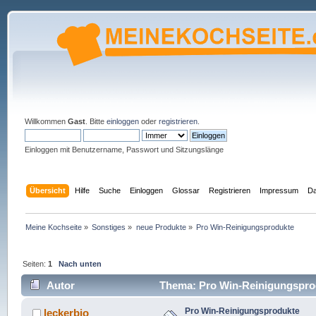
Willkommen
Gast
. Bitte
einloggen
oder
registrieren
.
Einloggen mit Benutzername, Passwort und Sitzungslänge
Übersicht
Hilfe
Suche
Einloggen
Glossar
Registrieren
Impressum
Da
Meine Kochseite
»
Sonstiges
»
neue Produkte
»
Pro Win-Reinigungsprodukte
Seiten:
1
Nach unten
Autor
Thema: Pro Win-Reinigungsprod
Pro Win-Reinigungsprodukte
leckerbio