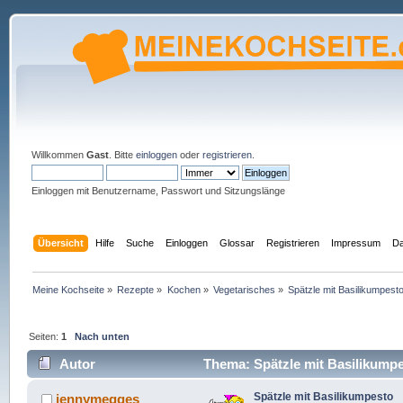
Willkommen
Gast
. Bitte
einloggen
oder
registrieren
.
Einloggen mit Benutzername, Passwort und Sitzungslänge
Übersicht
Hilfe
Suche
Einloggen
Glossar
Registrieren
Impressum
Da
Meine Kochseite
»
Rezepte
»
Kochen
»
Vegetarisches
»
Spätzle mit Basilikumpest
Seiten:
1
Nach unten
Autor
Thema: Spätzle mit Basilikumpe
Spätzle mit Basilikumpesto
jennymegges