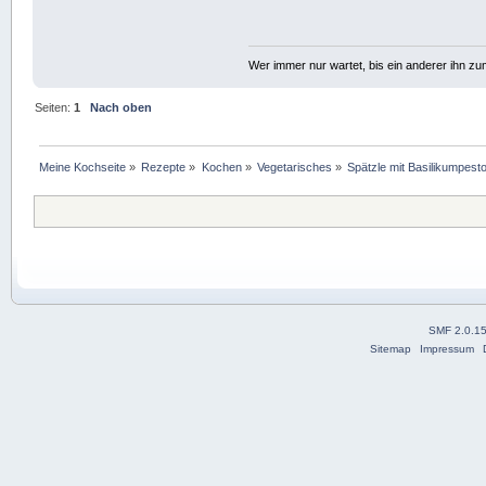
Wer immer nur wartet, bis ein anderer ihn z
Seiten:
1
Nach oben
Meine Kochseite
»
Rezepte
»
Kochen
»
Vegetarisches
»
Spätzle mit Basilikumpest
SMF 2.0.1
Sitemap
Impressum