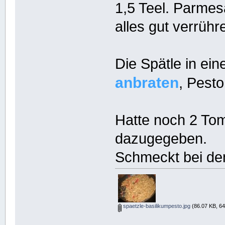
1,5 Teel. Parme
alles gut verrühr
Die Spätle in ein
anbraten
, Pesto
Hatte noch 2 To
dazugegeben.
Schmeckt bei de
spaetzle-basilikumpesto.jpg
(86.07 KB, 64