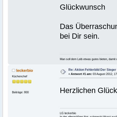
Glückwunsch
Das Überraschun
bei Dir sein.
Man soll dem Leib etwas gutes bieten, damit d
Re: Aktion Fehlerbild Der Sieger 
leckerbio
«
Antwort #1 am:
03 August 2012, 17
Küchenchef
Herzlichen Glü
Beiträge: 800
LG leckerbio
In der allergrößten Not, schmeckt Wurst auc