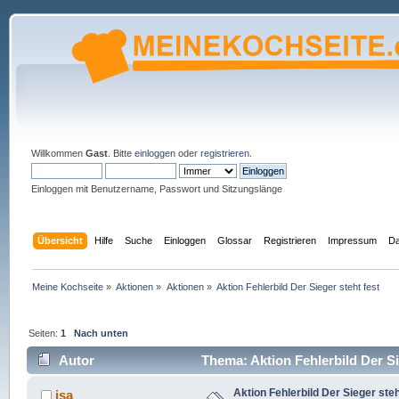
Willkommen
Gast
. Bitte
einloggen
oder
registrieren
.
Einloggen mit Benutzername, Passwort und Sitzungslänge
Übersicht
Hilfe
Suche
Einloggen
Glossar
Registrieren
Impressum
Da
Meine Kochseite
»
Aktionen
»
Aktionen
»
Aktion Fehlerbild Der Sieger steht fest
Seiten:
1
Nach unten
Autor
Thema: Aktion Fehlerbild Der Si
Aktion Fehlerbild Der Sieger steh
isa