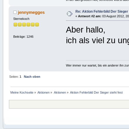
Re: Aktion Fehlerbild Der Sieger 
jennymegges
«
Antwort #2 am:
03 August 2012, 20
Sternekoch
Aber hallo,
Beiträge: 1246
ich als viel zu un
Wer immer nur wartet, bis ein anderer ihn z
Seiten:
1
Nach oben
Meine Kochseite
»
Aktionen
»
Aktionen
»
Aktion Fehlerbild Der Sieger steht fest