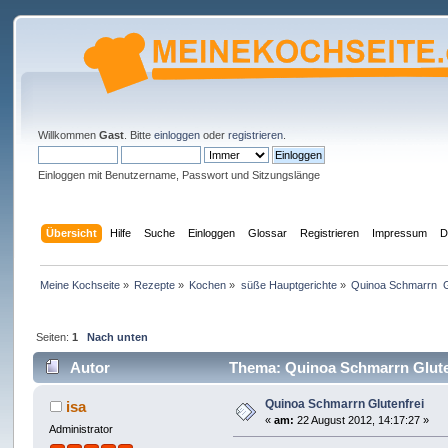
Willkommen
Gast
. Bitte
einloggen
oder
registrieren
.
Einloggen mit Benutzername, Passwort und Sitzungslänge
Übersicht
Hilfe
Suche
Einloggen
Glossar
Registrieren
Impressum
D
Meine Kochseite
»
Rezepte
»
Kochen
»
süße Hauptgerichte
»
Quinoa Schmarrn  G
Seiten:
1
Nach unten
Autor
Thema: Quinoa Schmarrn Gluten
Quinoa Schmarrn Glutenfrei
isa
«
am:
22 August 2012, 14:17:27 »
Administrator