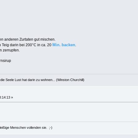
len anderen Zurtaten gut mischen.
Min.
backen
 Teig darin bei 200°C in ca. 20
.
 zerrupfen.
rnsirup
die Seele Lust hat darin zu wohnen... (Winston Churchill)
8:14:13 »
eißige Menschen vollenden sie. ;-)