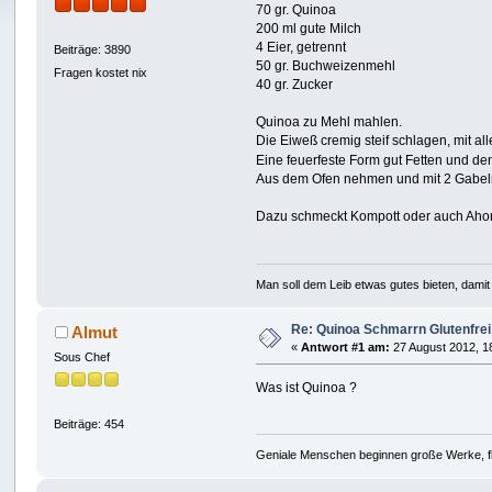
70 gr. Quinoa
200 ml gute Milch
4 Eier, getrennt
Beiträge: 3890
50 gr. Buchweizenmehl
Fragen kostet nix
40 gr. Zucker
Quinoa zu Mehl mahlen.
Die Eiweß cremig steif schlagen, mit al
Eine feuerfeste Form gut Fetten und den
Aus dem Ofen nehmen und mit 2 Gabeln
Dazu schmeckt Kompott oder auch Aho
Man soll dem Leib etwas gutes bieten, damit 
Re: Quinoa Schmarrn Glutenfrei
Almut
«
Antwort #1 am:
27 August 2012, 1
Sous Chef
Was ist Quinoa ?
Beiträge: 454
Geniale Menschen beginnen große Werke, fl