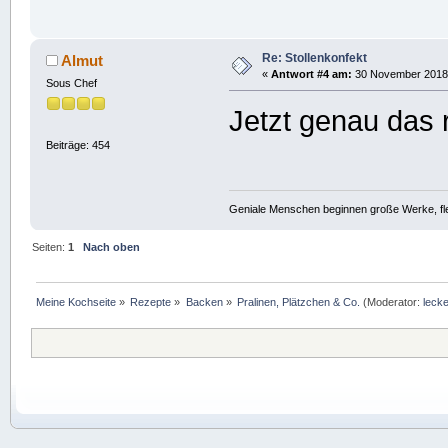
Re: Stollenkonfekt
Almut
«
Antwort #4 am:
30 November 2018,
Sous Chef
Jetzt genau das 
Beiträge: 454
Geniale Menschen beginnen große Werke, fle
Seiten:
1
Nach oben
Meine Kochseite
»
Rezepte
»
Backen
»
Pralinen, Plätzchen & Co.
(Moderator:
lecke