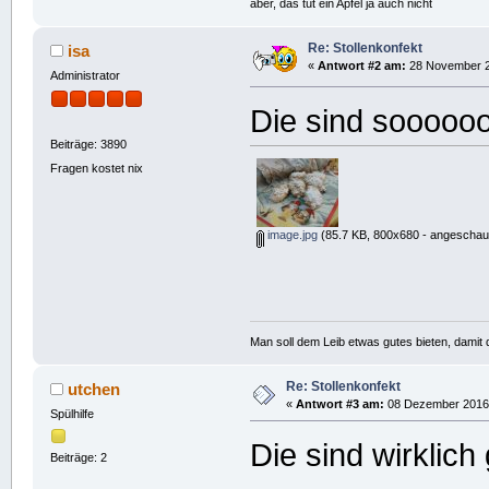
aber, das tut ein Apfel ja auch nicht
Re: Stollenkonfekt
isa
«
Antwort #2 am:
28 November 2
Administrator
Die sind sooooo
Beiträge: 3890
Fragen kostet nix
image.jpg
(85.7 KB, 800x680 - angeschaut
Man soll dem Leib etwas gutes bieten, damit d
Re: Stollenkonfekt
utchen
«
Antwort #3 am:
08 Dezember 2016,
Spülhilfe
Die sind wirklic
Beiträge: 2