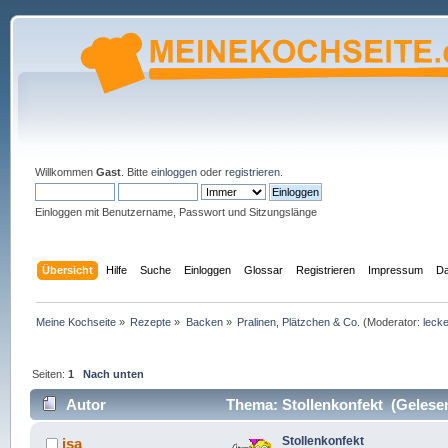
Willkommen
Gast
. Bitte
einloggen
oder
registrieren
.
Einloggen mit Benutzername, Passwort und Sitzungslänge
Übersicht
Hilfe
Suche
Einloggen
Glossar
Registrieren
Impressum
Da
Meine Kochseite
»
Rezepte
»
Backen
»
Pralinen, Plätzchen & Co.
(Moderator:
lecke
Seiten:
1
Nach unten
Autor
Thema: Stollenkonfekt (Gelesen
Stollenkonfekt
isa