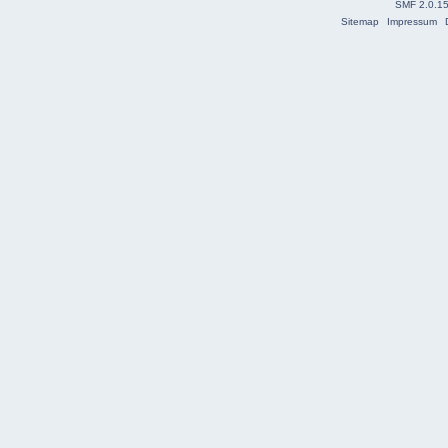
SMF 2.0.1
Sitemap
Impressum