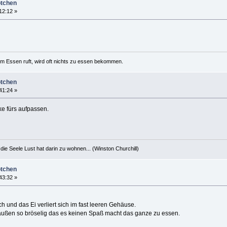
ötchen
12:12 »
um Essen ruft, wird oft nichts zu essen bekommen.
ötchen
41:24 »
ke fürs aufpassen.
die Seele Lust hat darin zu wohnen... (Winston Churchill)
ötchen
43:32 »
 und das Ei verliert sich im fast leeren Gehäuse.
außen so bröselig das es keinen Spaß macht das ganze zu essen.