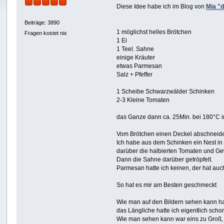
Diese Idee habe ich im Blog von
Mia "
Beiträge: 3890
1 möglichst helles Brötchen
Fragen kostet nix
1 Ei
1 Teel. Sahne
einige Kräuter
etwas Parmesan
Salz + Pfeffer
1 Scheibe Schwarzwälder Schinken
2-3 Kleine Tomaten
das Ganze dann ca. 25Min. bei 180°C 
Vom Brötchen einen Deckel abschneiden
Ich habe aus dem Schinken ein Nest in 
darüber die halbierten Tomaten und Ge
Dann die Sahne darüber getröpfelt.
Parmesan hatte ich keinen, der hat auch
So hat es mir am Besten geschmeckt
Wie man auf den Bildern sehen kann h
das Längliche hatte ich eigentlich scho
Wie man sehen kann war eins zu Groß,