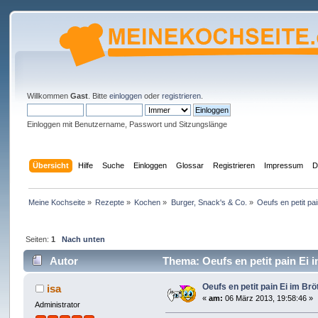
Willkommen
Gast
. Bitte
einloggen
oder
registrieren
.
Einloggen mit Benutzername, Passwort und Sitzungslänge
Übersicht
Hilfe
Suche
Einloggen
Glossar
Registrieren
Impressum
D
Meine Kochseite
»
Rezepte
»
Kochen
»
Burger, Snack's & Co.
»
Oeufs en petit pai
Seiten:
1
Nach unten
Autor
Thema: Oeufs en petit pain Ei 
Oeufs en petit pain Ei im Br
isa
«
am:
06 März 2013, 19:58:46 »
Administrator