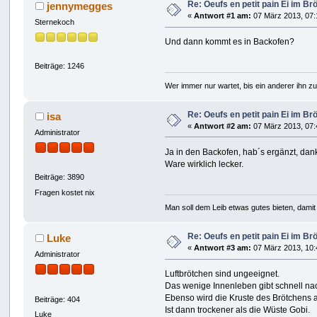
Re: Oeufs en petit pain Ei im Br
jennymegges
«
Antwort #1 am:
07 März 2013, 07:
Sternekoch
Und dann kommt es in Backofen?
Beiträge: 1246
Wer immer nur wartet, bis ein anderer ihn z
Re: Oeufs en petit pain Ei im Br
isa
«
Antwort #2 am:
07 März 2013, 07:
Administrator
Ja in den Backofen, hab´s ergänzt, dan
Ware wirklich lecker.
Beiträge: 3890
Fragen kostet nix
Man soll dem Leib etwas gutes bieten, damit 
Re: Oeufs en petit pain Ei im Br
Luke
«
Antwort #3 am:
07 März 2013, 10:
Administrator
Luftbrötchen sind ungeeignet.
Das wenige Innenleben gibt schnell nach
Ebenso wird die Kruste des Brötchens 
Beiträge: 404
Ist dann trockener als die Wüste Gobi.
Luke