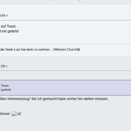
0:04 »
auf Toast,
 mir gefehlt
die Seele Lust hat darin zu wohnen... (Winston Churchill)
:29 »
 Toast,
r gefehlt
eißen Himmelszeug" die ich gemacht habe vorher hin stellen müssen,
 können