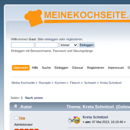
Willkommen
Gast
. Bitte
einloggen
oder
registrieren
.
Einloggen mit Benutzername, Passwort und Sitzungslänge
Übersicht
Hilfe
Suche
Einloggen
Glossar
Registrieren
Impressum
D
Meine Kochseite
»
Rezepte
»
Kochen
»
Fleisch
»
Schwein
»
Kreta Schnitzel
Seiten:
1
Nach unten
Autor
Thema: Kreta Schnitzel (Geles
Kreta Schnitzel
isa
«
am:
07 Mai 2013, 16:19:46 »
Administrator