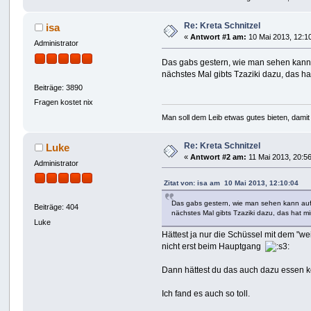
Re: Kreta Schnitzel
isa
«
Antwort #1 am:
10 Mai 2013, 12:1
Administrator
Das gabs gestern, wie man sehen kann 
nächstes Mal gibts Tzaziki dazu, das hat
Beiträge: 3890
Fragen kostet nix
Man soll dem Leib etwas gutes bieten, damit 
Re: Kreta Schnitzel
Luke
«
Antwort #2 am:
11 Mai 2013, 20:56
Administrator
Zitat von: isa am 10 Mai 2013, 12:10:04
Das gabs gestern, wie man sehen kann auf
Beiträge: 404
nächstes Mal gibts Tzaziki dazu, das hat mi
Luke
Hättest ja nur die Schüssel mit dem "w
nicht erst beim Hauptgang
Dann hättest du das auch dazu essen
Ich fand es auch so toll.