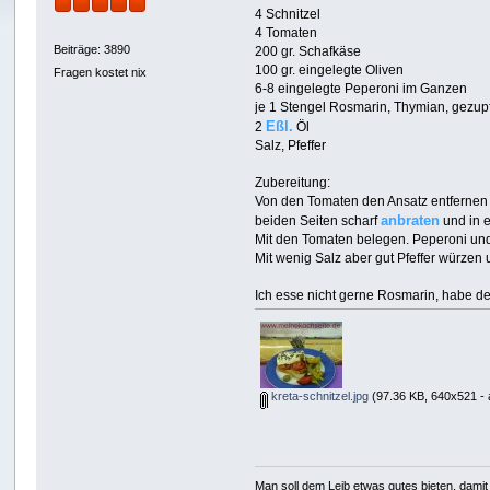
4 Schnitzel
4 Tomaten
Beiträge: 3890
200 gr. Schafkäse
100 gr. eingelegte Oliven
Fragen kostet nix
6-8 eingelegte Peperoni im Ganzen
je 1 Stengel Rosmarin, Thymian, gezupf
Eßl.
2
Öl
Salz, Pfeffer
Zubereitung:
Von den Tomaten den Ansatz entfernen u
anbraten
beiden Seiten scharf
und in e
Mit den Tomaten belegen. Peperoni und
Mit wenig Salz aber gut Pfeffer würzen
Ich esse nicht gerne Rosmarin, habe des
kreta-schnitzel.jpg
(97.36 KB, 640x521 - 
Man soll dem Leib etwas gutes bieten, damit 