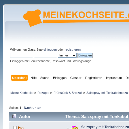
Willkommen
Gast
. Bitte
einloggen
oder
registrieren
.
Einloggen mit Benutzername, Passwort und Sitzungslänge
Übersicht
Hilfe
Suche
Einloggen
Glossar
Registrieren
Impressum
Da
Meine Kochseite
»
Rezepte
»
Frühstück & Brotzeit
»
Salzspray mit Tonkabohne zu E
Seiten:
1
Nach unten
Autor
Thema: Salzspray mit Tonkabohn
Salzspray mit Tonkabohne zu 
isa