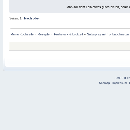
Man soll dem Leib etwas gutes bieten, damit d
Seiten:
1
Nach oben
Meine Kochseite
»
Rezepte
»
Frühstück & Brotzeit
»
Salzspray mit Tonkabohne zu E
SMF 2.0.1
Sitemap
Impressum