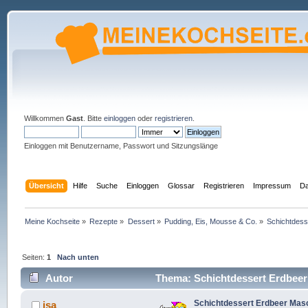
Willkommen
Gast
. Bitte
einloggen
oder
registrieren
.
Einloggen mit Benutzername, Passwort und Sitzungslänge
Übersicht
Hilfe
Suche
Einloggen
Glossar
Registrieren
Impressum
Da
Meine Kochseite
»
Rezepte
»
Dessert
»
Pudding, Eis, Mousse & Co.
»
Schichtdes
Seiten:
1
Nach unten
Autor
Thema: Schichtdessert Erdbeer
Schichtdessert Erdbeer Mas
isa