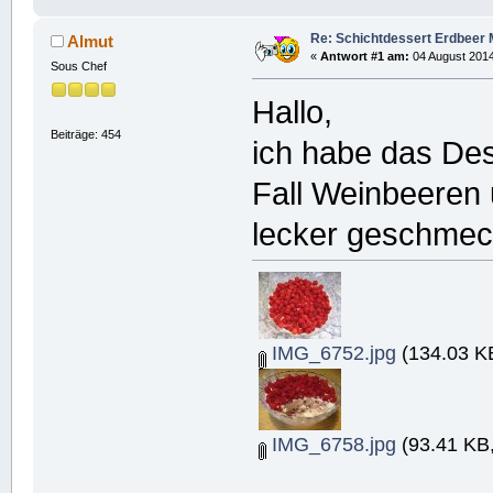
Re: Schichtdessert Erdbeer
Almut
«
Antwort #1 am:
04 August 2014
Sous Chef
Hallo,
Beiträge: 454
ich habe das Des
Fall Weinbeeren
lecker geschmec
IMG_6752.jpg
(134.03 KB
IMG_6758.jpg
(93.41 KB,