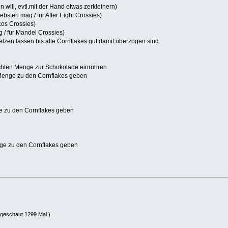
will, evtl.mit der Hand etwas zerkleinern)
ebsten mag / für After Eight Crossies)
cos Crossies)
 / für Mandel Crossies)
zen lassen bis alle Cornflakes gut damit überzogen sind.
schten Menge zur Schokolade einrühren
 Menge zu den Cornflakes geben
e zu den Cornflakes geben
nge zu den Cornflakes geben
geschaut 1299 Mal.)