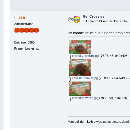
Re: Crossies
isa
«
Antwort #1 am:
10 Dezember 2
Administrator
Ich konnte heute alle 3 Sorten probier
Beiträge: 3890
Fragen kostet nix
crossi-vollmilch.jpg
(76.76 KB, 640x408 -
crossie-dunkel.jpg
(76.83 KB, 640x496 - 
crossies-weiss.jpg
(79.11 KB, 640x426 -
Man soll dem Leib etwas gutes bieten, damit 