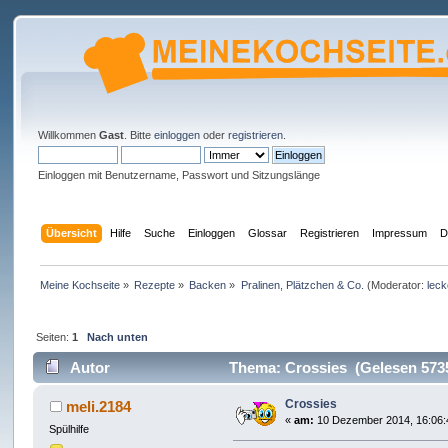
Willkommen
Gast
. Bitte
einloggen
oder
registrieren
.
Einloggen mit Benutzername, Passwort und Sitzungslänge
Übersicht
Hilfe
Suche
Einloggen
Glossar
Registrieren
Impressum
D
Meine Kochseite
»
Rezepte
»
Backen
»
Pralinen, Plätzchen & Co.
(Moderator:
leck
Seiten:
1
Nach unten
Autor
Thema: Crossies (Gelesen 573
Crossies
meli.2184
«
am:
10 Dezember 2014, 16:06:
Spülhilfe