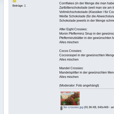
Cornflakes (in der Menge die man haben 
Beiträge: 1
Zartbitterschokolade (weil man sie am li
Vollmilchschokolade (Klassiker / für Co
Weiße Schokolade (für die Abwechslung
Schokolade jeweils in der Menge schmel
After Eight Crossies:
Monin Pfefferminz Sirup in der gewün
Pfefferminzblätter in der gewünschten
Alles mischen
Cocos Crossies:
Cocosraspel in der gewünschten Meng
Alles mischen
Mandel Crossies:
Mandelsplitter in der gewünschten Me
Alles mischen
(Moderator: Foto angehängt)
3er-crossies.jpg
(91.96 KB, 640x469 - an