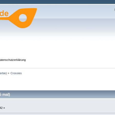
atenschutzerklärung
erbio
) »
Crossies
5 mal)
42 »