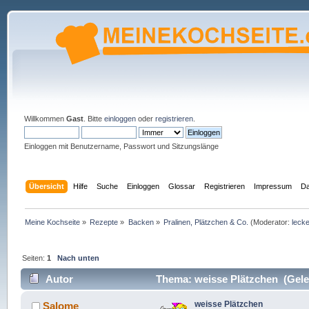
Willkommen
Gast
. Bitte
einloggen
oder
registrieren
.
Einloggen mit Benutzername, Passwort und Sitzungslänge
Übersicht
Hilfe
Suche
Einloggen
Glossar
Registrieren
Impressum
Da
Meine Kochseite
»
Rezepte
»
Backen
»
Pralinen, Plätzchen & Co.
(Moderator:
lecke
Seiten:
1
Nach unten
Autor
Thema: weisse Plätzchen (Gele
weisse Plätzchen
Salome