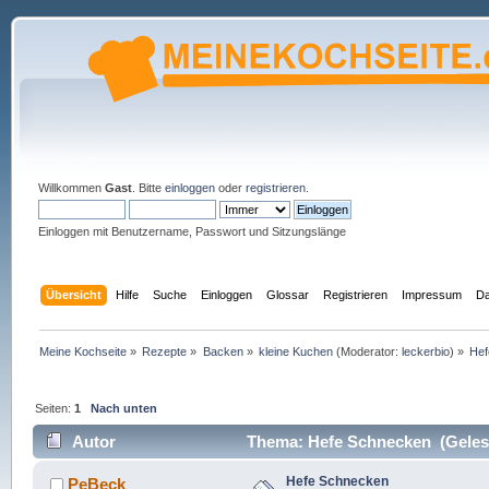
Willkommen
Gast
. Bitte
einloggen
oder
registrieren
.
Einloggen mit Benutzername, Passwort und Sitzungslänge
Übersicht
Hilfe
Suche
Einloggen
Glossar
Registrieren
Impressum
Da
Meine Kochseite
»
Rezepte
»
Backen
»
kleine Kuchen
(Moderator:
leckerbio
) »
Hef
Seiten:
1
Nach unten
Autor
Thema: Hefe Schnecken (Gelese
Hefe Schnecken
PeBeck