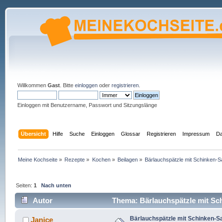
Willkommen
Gast
. Bitte
einloggen
oder
registrieren
.
Einloggen mit Benutzername, Passwort und Sitzungslänge
Übersicht
Hilfe
Suche
Einloggen
Glossar
Registrieren
Impressum
Da
Meine Kochseite
»
Rezepte
»
Kochen
»
Beilagen
»
Bärlauchspätzle mit Schinken-
Seiten:
1
Nach unten
Autor
Thema: Bärlauchspätzle mit Sc
Bärlauchspätzle mit Schinken-
Janice