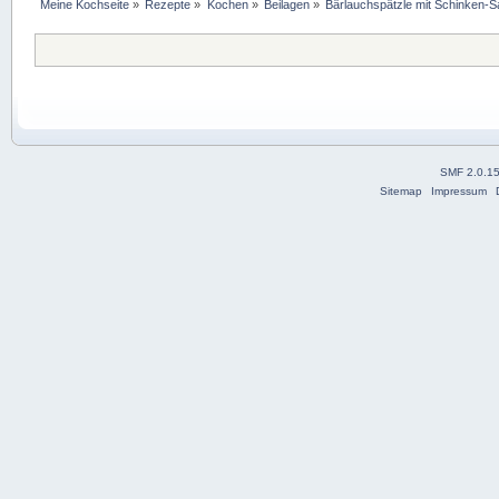
Meine Kochseite
»
Rezepte
»
Kochen
»
Beilagen
»
Bärlauchspätzle mit Schinken-
SMF 2.0.1
Sitemap
Impressum