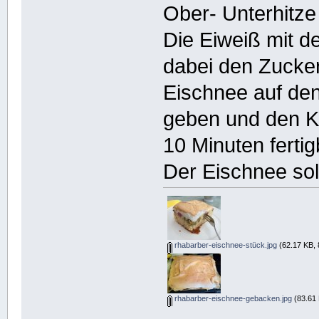
Ober- Unterhitz
Die Eiweiß mit de
dabei den Zucker 
Eischnee auf de
geben und den Ku
10 Minuten ferti
Der Eischnee sol
rhabarber-eischnee-stück.jpg
(62.17 KB, 
rhabarber-eischnee-gebacken.jpg
(83.61 