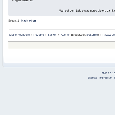
Fragen kostet nix
Man soll dem Leib etwas gutes bieten, damit d
Seiten:
1
Nach oben
Meine Kochseite
»
Rezepte
»
Backen
»
Kuchen
(Moderator:
leckerbio
) »
Rhabarbe
SMF 2.0.1
Sitemap
Impressum