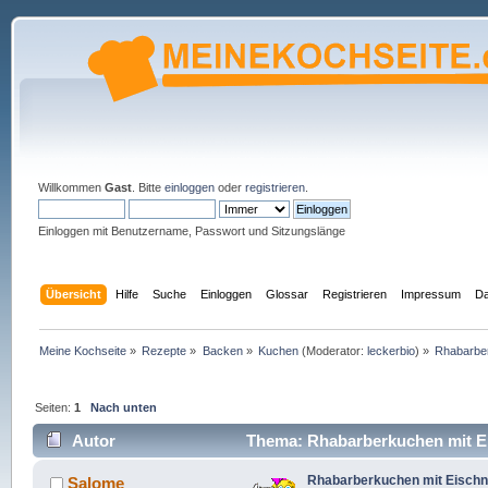
Willkommen
Gast
. Bitte
einloggen
oder
registrieren
.
Einloggen mit Benutzername, Passwort und Sitzungslänge
Übersicht
Hilfe
Suche
Einloggen
Glossar
Registrieren
Impressum
Da
Meine Kochseite
»
Rezepte
»
Backen
»
Kuchen
(Moderator:
leckerbio
) »
Rhabarbe
Seiten:
1
Nach unten
Autor
Thema: Rhabarberkuchen mit E
Rhabarberkuchen mit Eisch
Salome