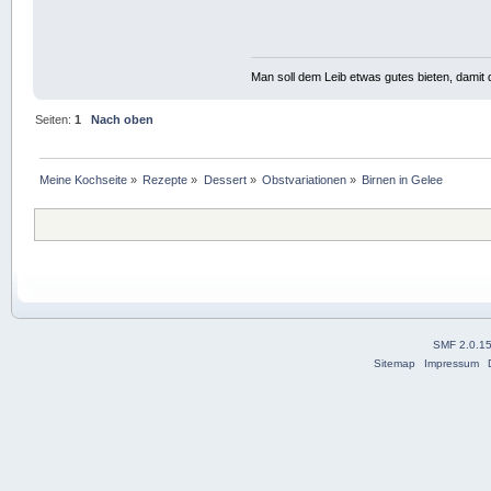
Man soll dem Leib etwas gutes bieten, damit d
Seiten:
1
Nach oben
Meine Kochseite
»
Rezepte
»
Dessert
»
Obstvariationen
»
Birnen in Gelee
SMF 2.0.1
Sitemap
Impressum