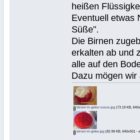
heißen Flüssigkei
Eventuell etwas 
Süße".
Die Birnen zugeb
erkalten ab und 
alle auf den Bod
Dazu mögen wir 
birnen-in-gelee-sosse.jpg
(73.19 KB, 640x
birnen-in-gelee.jpg
(82.99 KB, 640x501 - 