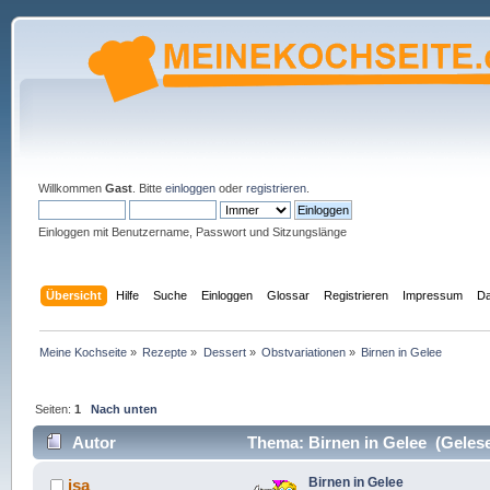
Willkommen
Gast
. Bitte
einloggen
oder
registrieren
.
Einloggen mit Benutzername, Passwort und Sitzungslänge
Übersicht
Hilfe
Suche
Einloggen
Glossar
Registrieren
Impressum
Da
Meine Kochseite
»
Rezepte
»
Dessert
»
Obstvariationen
»
Birnen in Gelee
Seiten:
1
Nach unten
Autor
Thema: Birnen in Gelee (Gelese
Birnen in Gelee
isa