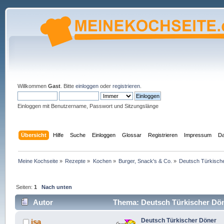
Willkommen
Gast
. Bitte
einloggen
oder
registrieren
.
Einloggen mit Benutzername, Passwort und Sitzungslänge
Übersicht
Hilfe
Suche
Einloggen
Glossar
Registrieren
Impressum
Da
Meine Kochseite
»
Rezepte
»
Kochen
»
Burger, Snack's & Co.
»
Deutsch Türkisch
Seiten:
1
Nach unten
Autor
Thema: Deutsch Türkischer Dön
Deutsch Türkischer Döner
isa