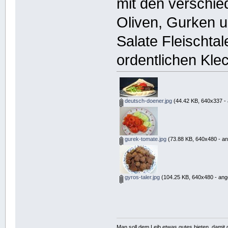
mit den verschi
Oliven, Gurken u
Salate Fleischta
ordentlichen Kl
deutsch-doener.jpg
(44.42 KB, 640x337 - 
gurek-tomate.jpg
(73.88 KB, 640x480 - an
gyros-taler.jpg
(104.25 KB, 640x480 - ang
Man soll dem Leib etwas gutes bieten, damit d