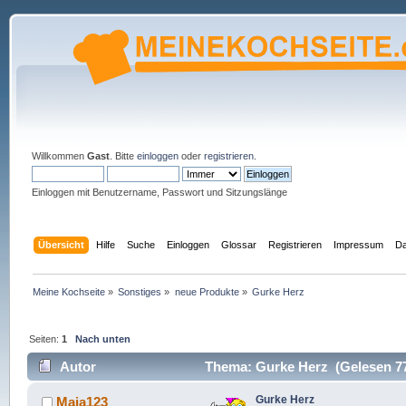
Willkommen
Gast
. Bitte
einloggen
oder
registrieren
.
Einloggen mit Benutzername, Passwort und Sitzungslänge
Übersicht
Hilfe
Suche
Einloggen
Glossar
Registrieren
Impressum
Da
Meine Kochseite
»
Sonstiges
»
neue Produkte
»
Gurke Herz
Seiten:
1
Nach unten
Autor
Thema: Gurke Herz (Gelesen 77
Gurke Herz
Maja123