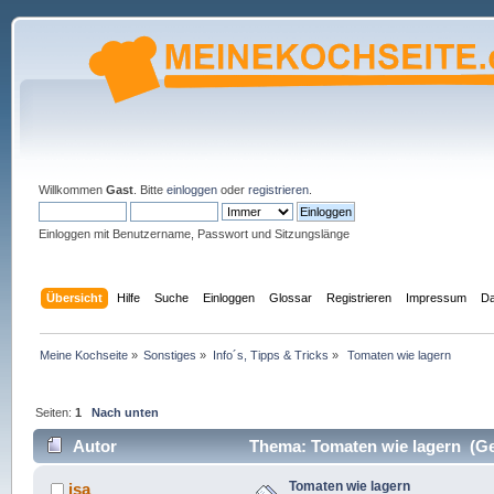
Willkommen
Gast
. Bitte
einloggen
oder
registrieren
.
Einloggen mit Benutzername, Passwort und Sitzungslänge
Übersicht
Hilfe
Suche
Einloggen
Glossar
Registrieren
Impressum
Da
Meine Kochseite
»
Sonstiges
»
Info´s, Tipps & Tricks
»
 Tomaten wie lagern
Seiten:
1
Nach unten
Autor
Thema: Tomaten wie lagern (Ge
Tomaten wie lagern
isa