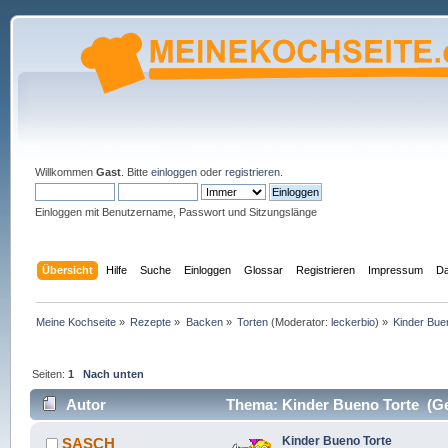
Willkommen
Gast
. Bitte
einloggen
oder
registrieren
.
Einloggen mit Benutzername, Passwort und Sitzungslänge
Übersicht
Hilfe
Suche
Einloggen
Glossar
Registrieren
Impressum
Da
Meine Kochseite
»
Rezepte
»
Backen
»
Torten
(Moderator:
leckerbio
) »
Kinder Bue
Seiten:
1
Nach unten
Autor
Thema: Kinder Bueno Torte (Ge
Kinder Bueno Torte
SASCH