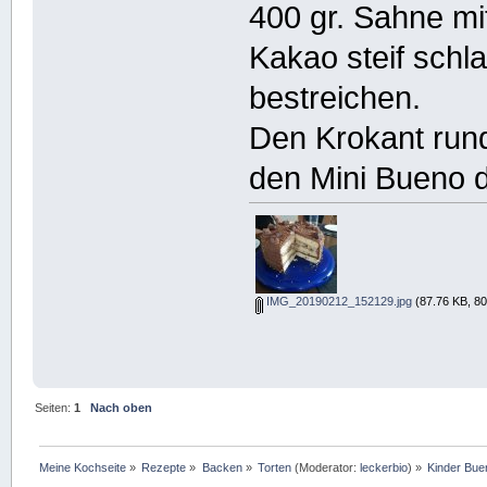
400 gr. Sahne m
Kakao steif schl
bestreichen.
Den Krokant run
den Mini Bueno d
IMG_20190212_152129.jpg
(87.76 KB, 80
Seiten:
1
Nach oben
Meine Kochseite
»
Rezepte
»
Backen
»
Torten
(Moderator:
leckerbio
) »
Kinder Bue